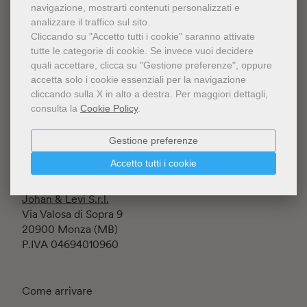
navigazione, mostrarti contenuti personalizzati e
analizzare il traffico sul sito.
Cliccando su "Accetto tutti i cookie" saranno attivate
tutte le categorie di cookie.
Se invece vuoi decidere
quali accettare, clicca su "Gestione preferenze", oppure
accetta solo i cookie essenziali per la navigazione
Fondazione Luigi Rovati ETS
cliccando sulla X in alto a destra.
Per maggiori dettagli,
Iscritta al RUNTS rep. n.145197
consulta la
Cookie Policy
.
Corso Venezia 52
20122 Milano (MI) - Italia
C.F. 94634860152
Gestione preferenze
Accetto tutti i cookie
Lo Shop è gestito da
Johan & Levi S.r.l.
Via Valosa di Sopra 9
20900 Monza (MB)
P.IVA 04694010960
Come arrivare