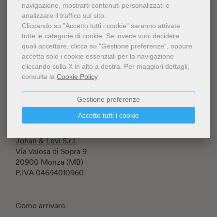
navigazione, mostrarti contenuti personalizzati e
analizzare il traffico sul sito.
Cliccando su "Accetto tutti i cookie" saranno attivate
tutte le categorie di cookie.
Se invece vuoi decidere
quali accettare, clicca su "Gestione preferenze", oppure
accetta solo i cookie essenziali per la navigazione
Fondazione Luigi Rovati ETS
cliccando sulla X in alto a destra.
Per maggiori dettagli,
Iscritta al RUNTS rep. n.145197
consulta la
Cookie Policy
.
Corso Venezia 52
20122 Milano (MI) - Italia
C.F. 94634860152
Gestione preferenze
Accetto tutti i cookie
Lo Shop è gestito da
Johan & Levi S.r.l.
Via Valosa di Sopra 9
20900 Monza (MB)
P.IVA 04694010960
Come arrivare