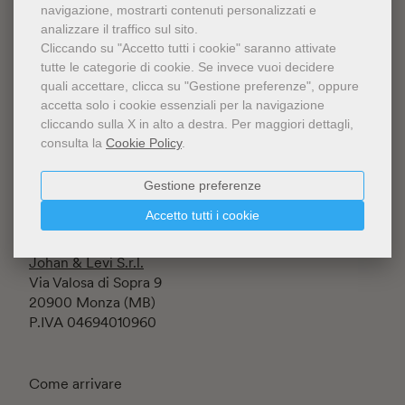
navigazione, mostrarti contenuti personalizzati e
analizzare il traffico sul sito.
Cliccando su "Accetto tutti i cookie" saranno attivate
tutte le categorie di cookie.
Se invece vuoi decidere
quali accettare, clicca su "Gestione preferenze", oppure
accetta solo i cookie essenziali per la navigazione
Fondazione Luigi Rovati ETS
cliccando sulla X in alto a destra.
Per maggiori dettagli,
Iscritta al RUNTS rep. n.145197
consulta la
Cookie Policy
.
Corso Venezia 52
20122 Milano (MI) - Italia
C.F. 94634860152
Gestione preferenze
Accetto tutti i cookie
Lo Shop è gestito da
Johan & Levi S.r.l.
Via Valosa di Sopra 9
20900 Monza (MB)
P.IVA 04694010960
Come arrivare