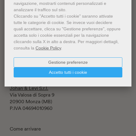
navigazione, mostrarti contenuti personalizzati e
analizzare il traffico sul sito.
Cliccando su "Accetto tutti i cookie" saranno attivate
tutte le categorie di cookie.
Se invece vuoi decidere
quali accettare, clicca su "Gestione preferenze", oppure
accetta solo i cookie essenziali per la navigazione
Fondazione Luigi Rovati ETS
cliccando sulla X in alto a destra.
Per maggiori dettagli,
Iscritta al RUNTS rep. n.145197
consulta la
Cookie Policy
.
Corso Venezia 52
20122 Milano (MI) - Italia
C.F. 94634860152
Gestione preferenze
Accetto tutti i cookie
Lo Shop è gestito da
Johan & Levi S.r.l.
Via Valosa di Sopra 9
20900 Monza (MB)
P.IVA 04694010960
Come arrivare