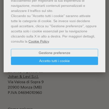
tracciamento per migliorare la tua esperienza di
navigazione, mostrarti contenuti personalizzati e
analizzare il traffico sul sito.
Cliccando su "Accetto tutti i cookie" saranno attivate
tutte le categorie di cookie.
Se invece vuoi decidere
quali accettare, clicca su "Gestione preferenze", oppure
accetta solo i cookie essenziali per la navigazione
Fondazione Luigi Rovati ETS
cliccando sulla X in alto a destra.
Per maggiori dettagli,
Iscritta al RUNTS rep. n.145197
consulta la
Cookie Policy
.
Corso Venezia 52
20122 Milano (MI) - Italia
Gestione preferenze
C.F. 94634860152
Accetto tutti i cookie
Lo Shop è gestito da
Johan & Levi S.r.l.
Via Valosa di Sopra 9
20900 Monza (MB)
P.IVA 04694010960