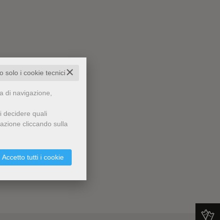
✕
to solo i cookie tecnici
za di navigazione,
i decidere quali
gazione cliccando sulla
Accetto tutti i cookie