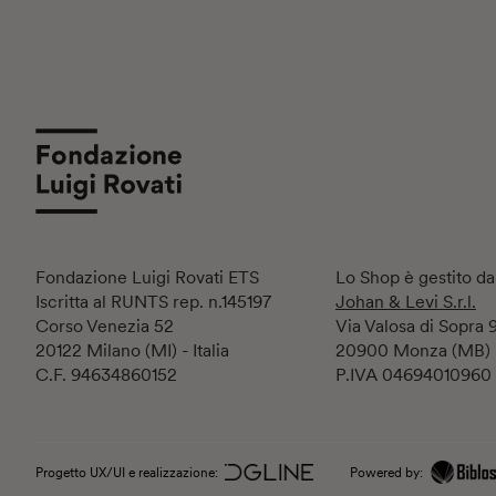
Fondazione Luigi Rovati ETS
Lo Shop è gestito da
Iscritta al RUNTS rep. n.145197
Johan & Levi S.r.l.
Corso Venezia 52
Via Valosa di Sopra 
20122 Milano (MI) - Italia
20900 Monza (MB)
C.F. 94634860152
P.IVA 04694010960
Progetto UX/UI e realizzazione:
Powered by: