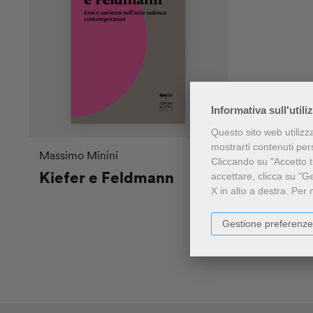
Informativa sull'utili
Questo sito web utilizz
mostrarti contenuti perso
Massimo Minini
Cliccando su "Accetto tu
Kiefer e Feldmann
accettare, clicca su "G
X in alto a destra.
Per 
Gestione preferenze