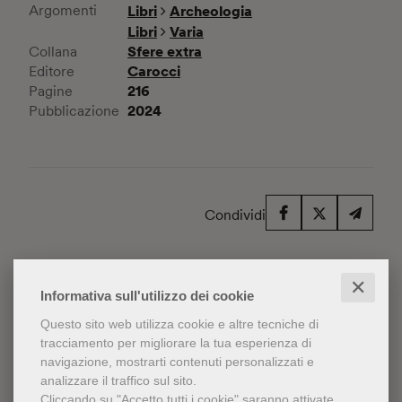
Argomenti
Libri
Archeologia
Libri
Varia
Sfere extra
Collana
Carocci
Editore
216
Pagine
2024
Pubblicazione
Condividi
Ti potrebbe interessare
✕
Informativa sull'utilizzo dei cookie
anche
Questo sito web utilizza cookie e altre tecniche di
tracciamento per migliorare la tua esperienza di
navigazione, mostrarti contenuti personalizzati e
analizzare il traffico sul sito.
Cliccando su "Accetto tutti i cookie" saranno attivate