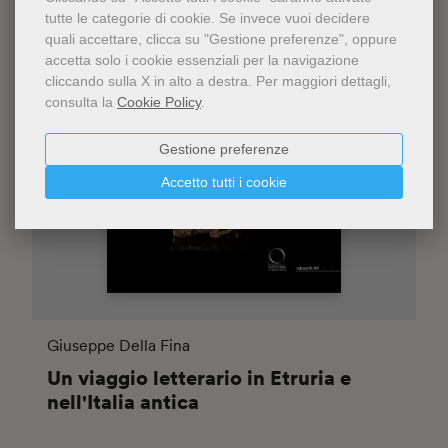
tutte le categorie di cookie.
Se invece vuoi decidere
quali accettare, clicca su "Gestione preferenze", oppure
accetta solo i cookie essenziali per la navigazione
cliccando sulla X in alto a destra.
Per maggiori dettagli,
consulta la
Cookie Policy
.
Gestione preferenze
Accetto tutti i cookie
Giuseppe Della Fina
Un viaggio letterario in Etruria e
nell'Italia antica