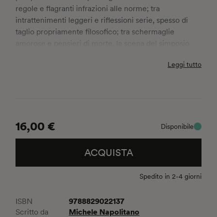
regole e flagranti infrazioni alle norme; tra
intrattenimenti leggeri e riflessioni serie, spesso di
taglio propriamente filosofico; tra schermaglie
amorose e pensieri di morte, la scena del simposio
greco e quella del banchetto romano si presentano
Leggi tutto
particolarmente eterogenee quanto a occasioni,
contesti, personaggi. Il volume, attraverso una
selezione di testi letterari greci e latini, documenta
questa straordinaria varietà di registri, che è poi, a ben
vedere, la varietà stessa dei multiformi casi della vita.
16,00 €
Disponibile
ACQUISTA
Spedito in 2-4 giorni
9788829022137
ISBN
Michele Napolitano
Scritto da