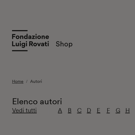
Home
Autori
Elenco autori
Vedi tutti
A
B
C
D
E
F
G
H