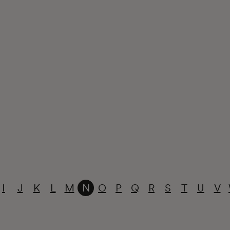
I
J
K
L
M
N
O
P
Q
R
S
T
U
V