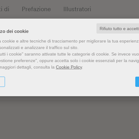
i di
Prefazione
Illustratori
Rifiuto tutto e accet
zzo dei cookie
Napolitano
S.
Nerucci
a cookie e altre tecniche di tracciamento per migliorare la tua esperien
nalizzati e analizzare il traffico sul sito.
tti i cookie" saranno attivate tutte le categorie di cookie.
Se invece vuo
ni
Michel
Nuridsany
estione preferenze", oppure accetta solo i cookie essenziali per la navi
maggiori dettagli, consulta la
Cookie Policy
.