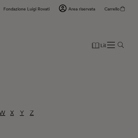
Fondazione Luigi Rovati
Area riservata
Carrello
Libri
Cartole
W
X
Y
Z