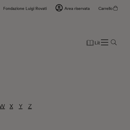
Fondazione Luigi Rovati
Area riservata
Carrello
Libri
Cartole
W
X
Y
Z