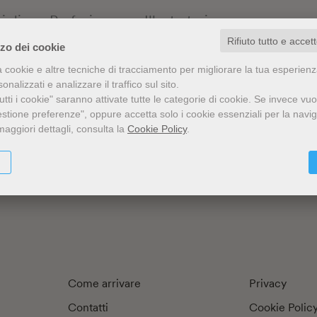
i di
Prefazione
Illustratori
Rifiuto tutto e accet
zzo dei cookie
a cookie e altre tecniche di tracciamento per migliorare la tua esperien
nalizzati e analizzare il traffico sul sito.
tti i cookie" saranno attivate tutte le categorie di cookie.
Se invece vuo
estione preferenze", oppure accetta solo i cookie essenziali per la navi
maggiori dettagli, consulta la
Cookie Policy
.
Come arrivare
Privacy
Contatti
Cookie Polic