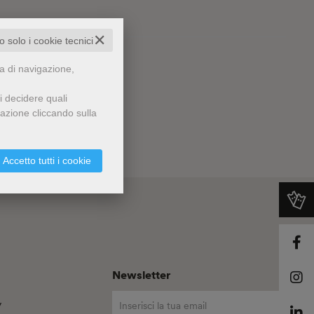
✕
to solo i cookie tecnici
za di navigazione,
i decidere quali
gazione cliccando sulla
Accetto tutti i cookie
Newsletter
y