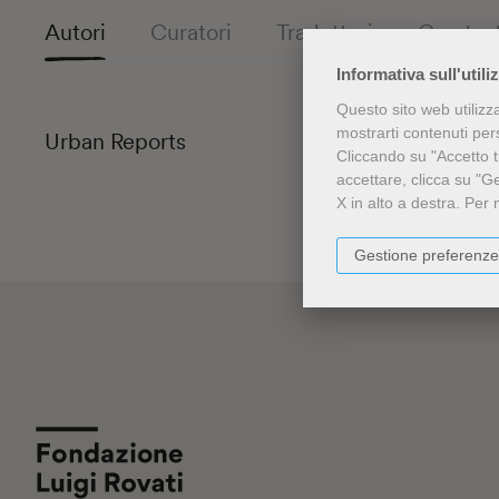
Autori
Curatori
Traduttori
Con test
Informativa sull'utili
Questo sito web utilizz
mostrarti contenuti perso
Urban Reports
Cliccando su "Accetto tu
accettare, clicca su "G
X in alto a destra.
Per 
Gestione preferenze