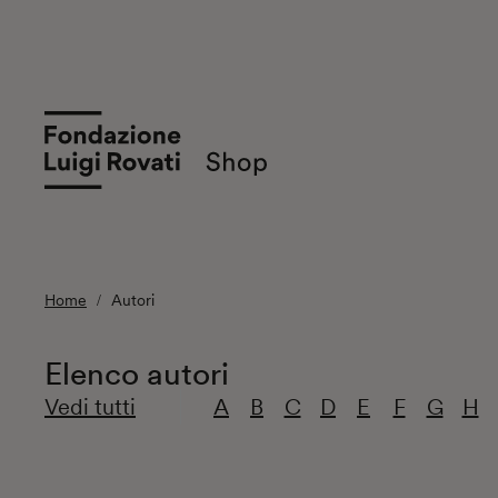
Home
Autori
Elenco autori
Vedi tutti
A
B
C
D
E
F
G
H