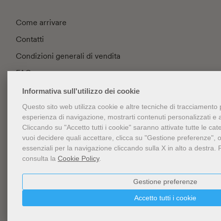
Come arrivare
Contatti
Condizioni generali di vendita
FAQ
Privacy
Informativa sull'utilizzo dei cookie
Cookie Policy
Questo sito web utilizza cookie e altre tecniche di tracciamento 
esperienza di navigazione, mostrarti contenuti personalizzati e ana
Gestione cookie
Cliccando su "Accetto tutti i cookie" saranno attivate tutte le cat
vuoi decidere quali accettare, clicca su "Gestione preferenze", 
Accessibilità
essenziali per la navigazione cliccando sulla X in alto a destra.
consulta la
Cookie Policy
.
Newsletter
Gestione preferenze
Accetto tutti i cookie