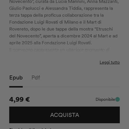
Novecento”, curata da Lucia Mannini, Anna Mazzanti,
Giulio Paolucci e Alessandra Tiddia, rappresenta la
terza tappa della proficua collaborazione tra la
Fondazione Luigi Rovati di Milano e il Mart di
Rovereto, dopo le due tappe della mostra “Etruschi
del Novecento”, aperta a dicembre 2024 al Mart e ad
aprile 2025 alla Fondazione Luigi Rovati.
Il convegno rappresenta un ulteriore momento di
approfondimento e di studio, che prosegue e amplia
Leggi tutto
la ricerca dedicata al rapporto fra le arti figurative
novecentesche e le suggestioni provenienti dal
Epub
Pdf
mondo etrusco: si tratta di una congiunzione
particolarmente favorevole a moltissimi artisti
contemporanei, operanti nell’ambito della pittura,
4,99 €
della scultura, ma anche delle arti performative e
Disponibile
nell’ambito delle arti applicate, dalla ceramica ai
gioielli.
ACQUISTA
Gli interventi succedutisi nel corso della giornata del
20 febbraio 2025 hanno offerto una ricca panoramica