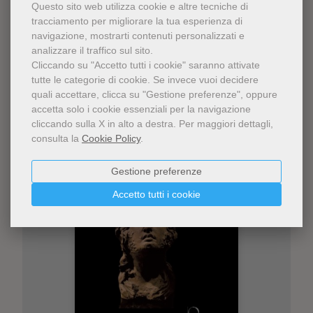
Questo sito web utilizza cookie e altre tecniche di
tracciamento per migliorare la tua esperienza di
Ti potrebbe interessare
navigazione, mostrarti contenuti personalizzati e
analizzare il traffico sul sito.
anche
Cliccando su "Accetto tutti i cookie" saranno attivate
tutte le categorie di cookie.
Se invece vuoi decidere
quali accettare, clicca su "Gestione preferenze", oppure
accetta solo i cookie essenziali per la navigazione
cliccando sulla X in alto a destra.
Per maggiori dettagli,
consulta la
Cookie Policy
.
Gestione preferenze
Accetto tutti i cookie