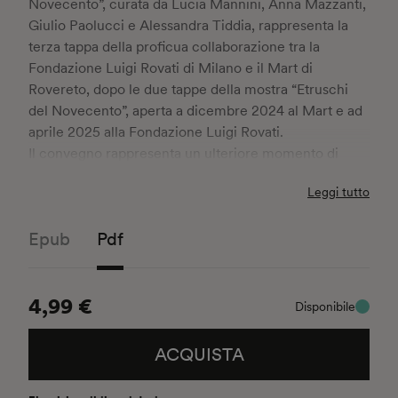
Novecento”, curata da Lucia Mannini, Anna Mazzanti,
Giulio Paolucci e Alessandra Tiddia, rappresenta la
terza tappa della proficua collaborazione tra la
Fondazione Luigi Rovati di Milano e il Mart di
Rovereto, dopo le due tappe della mostra “Etruschi
del Novecento”, aperta a dicembre 2024 al Mart e ad
aprile 2025 alla Fondazione Luigi Rovati.
Il convegno rappresenta un ulteriore momento di
approfondimento e di studio, che prosegue e amplia
Leggi tutto
la ricerca dedicata al rapporto fra le arti figurative
novecentesche e le suggestioni provenienti dal
Epub
Pdf
mondo etrusco: si tratta di una congiunzione
particolarmente favorevole a moltissimi artisti
contemporanei, operanti nell’ambito della pittura,
4,99 €
della scultura, ma anche delle arti performative e
Disponibile
nell’ambito delle arti applicate, dalla ceramica ai
gioielli.
ACQUISTA
Gli interventi succedutisi nel corso della giornata del
20 febbraio 2025 hanno offerto una ricca panoramica