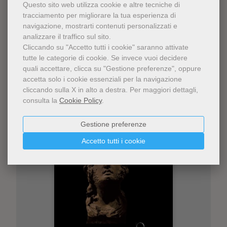
Questo sito web utilizza cookie e altre tecniche di
tracciamento per migliorare la tua esperienza di
Ti potrebbe interessare
navigazione, mostrarti contenuti personalizzati e
analizzare il traffico sul sito.
anche
Cliccando su "Accetto tutti i cookie" saranno attivate
tutte le categorie di cookie.
Se invece vuoi decidere
quali accettare, clicca su "Gestione preferenze", oppure
accetta solo i cookie essenziali per la navigazione
cliccando sulla X in alto a destra.
Per maggiori dettagli,
consulta la
Cookie Policy
.
Gestione preferenze
Accetto tutti i cookie