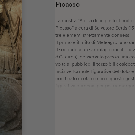
Picasso
La mostra “Storia di un gesto. Il mito
Picasso” a cura di Salvatore Settis (1
tre elementi strettamente connessi.
Il primo è il mito di Meleagro, uno dei
il secondo è un sarcofago con il rilie
d.C. circa), conservato presso una co
volta al pubblico. Il terzo è il cosidd
incisive formule figurative del dolore
codificato in età romana, questo gest
figurativa europea, per poi riemergere
ruolo centrale nella rappresentazione
Il percorso espositivo, e il volume c
l’origine in età classica, documenta l
figurativa europea e ne segue la riapp
persistenze nell’arte contemporanea
Pablo Picasso.