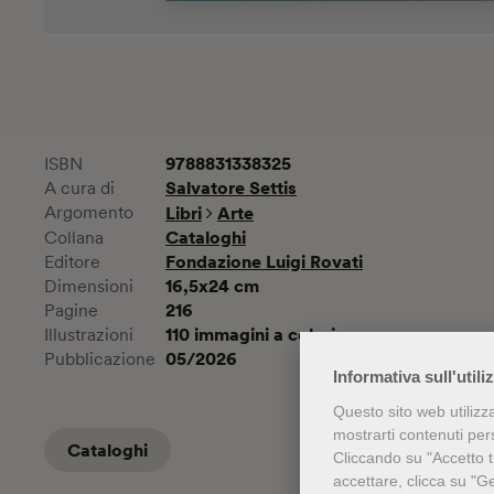
9788831338325
ISBN
Salvatore Settis
A cura di
Argomento
Libri
Arte
Cataloghi
Collana
Fondazione Luigi Rovati
Editore
16,5x24 cm
Dimensioni
216
Pagine
110 immagini a colori
Illustrazioni
05/2026
Pubblicazione
Informativa sull'utili
Questo sito web utilizz
mostrarti contenuti perso
Cataloghi
Cliccando su "Accetto tu
accettare, clicca su "G