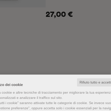
Questo stesso gesto, già nel 1901 er
individuò nei sarcofagi di Meleagro u
27,00 €
dopo un lungo oblio, esemplificata in
Con testi di Salvatore Settis, Maurizi
Luisa Catoni, Giovanna Targia, Axel 
Francesca Siena.
Rifiuto tutto e accet
zzo dei cookie
a cookie e altre tecniche di tracciamento per migliorare la tua esperien
nalizzati e analizzare il traffico sul sito.
tti i cookie" saranno attivate tutte le categorie di cookie.
Se invece vuo
estione preferenze", oppure accetta solo i cookie essenziali per la navi