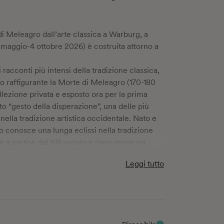
 di Meleagro dall’arte classica a Warburg, a
3 maggio-4 ottobre 2026) è costruita attorno a
 racconti più intensi della tradizione classica,
vo raffigurante la Morte di Meleagro (170-180
llezione privata e esposto ora per la prima
etto “gesto della disperazione”, una delle più
 nella tradizione artistica occidentale. Nato e
o conosce una lunga eclissi nella tradizione
 a partire dal XIII secolo e riassumere un
 del dolore.
Leggi tutto
he accompagna la mostra, ne ricostruisce
a sua prolungata assenza dalla tradizione
arizione, da Nicola Pisano a Giotto, fino alle
, con riferimenti che giungono a
Guernica
di