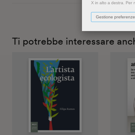
X in alto a destra.
Per 
Gestione preferenze
Ti potrebbe interessare anc