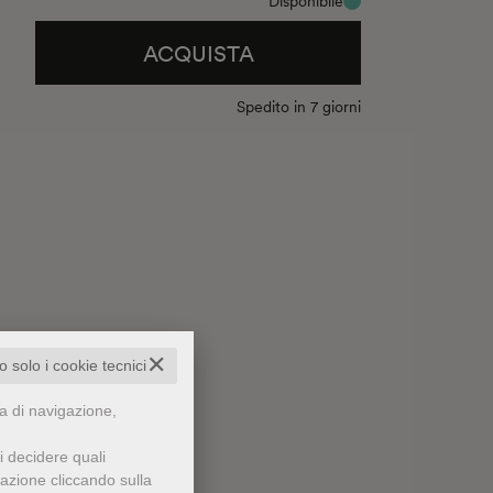
Disponibile
a stato riconosciuto da Aby Warburg che
na fonte decisiva per sua la “resurrezione”
ACQUISTA
 mostra da tre tavole dell’Atlante
Mnemosyne
.
Spedito in 7 giorni
o Bettini, Licia Luschi, Giulia Ammannati, Maria
Heil e Roberto Ohrt, Anna Lucchini e
✕
to solo i cookie tecnici
za di navigazione,
i decidere quali
gazione cliccando sulla