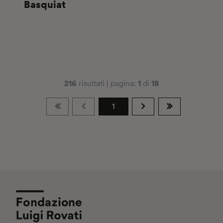
Basquiat
216
1
18
risultati | pagina:
di
1