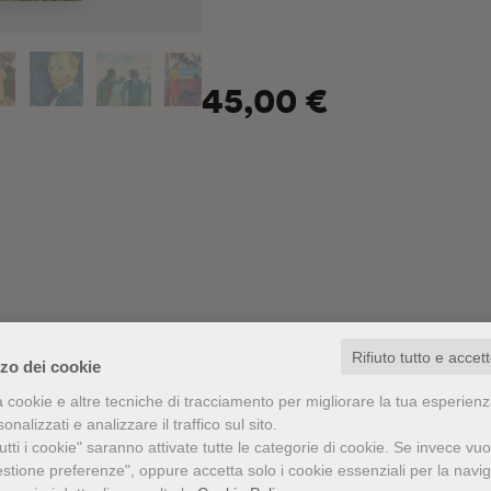
un momento fatale ed entusiasmante
Ideale seguito della sua celebre
Stori
conclude nel 1893 con il ritorno di Ga
45,00 €
stessa città turbinosa che aveva acco
rituffa in quell’atmosfera vibrante fa
affrontare le nuove sfide che il futuro
senza indulgenza l’arte del XX secolo
Rifiuto tutto e accet
zzo dei cookie
a cookie e altre tecniche di tracciamento per migliorare la tua esperien
nalizzati e analizzare il traffico sul sito.
tti i cookie" saranno attivate tutte le categorie di cookie.
Se invece vuo
estione preferenze", oppure accetta solo i cookie essenziali per la navi