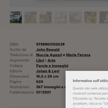
9788860102638
ISBN
John Rewald
Scritto da
Nuccia Agazzi
Maria Ferrara
Traduzione di
Argomento
Libri
Arte
Parole e immagini
Collana
Johan & Levi
Editore
16,5 x 24 cm
Dimensioni
Informativa sull'utili
624
Pagine
367 immagini a colori
Illustrazioni
Questo sito web utilizz
07/2021
Pubblicazione
mostrarti contenuti perso
Cliccando su "Accetto tu
accettare, clicca su "G