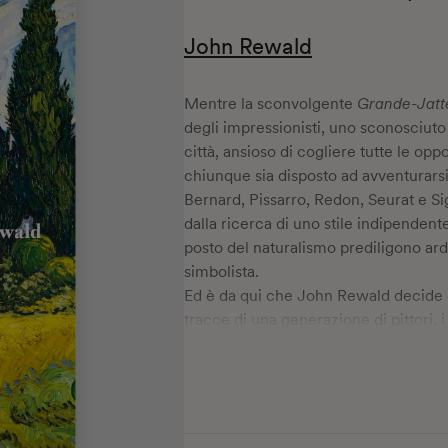
John Rewald
Mentre la sconvolgente
Grande-Jatt
degli impressionisti, uno sconosciut
città, ansioso di cogliere tutte le opp
chiunque sia disposto ad avventurarsi
Bernard, Pissarro, Redon, Seurat e S
dalla ricerca di uno stile indipendent
posto del naturalismo prediligono arde
simbolista.
Ed è da qui che John Rewald decide di
tracce di una generazione di pittori, i
del passato più recente. A stagliarsi 
riserva all’interno di questo caleidos
testimonianze e recensioni d’epoca, 
di ripercorrerne in presa diretta l’inte
e gli scontri, i tormenti e gli ideali, 