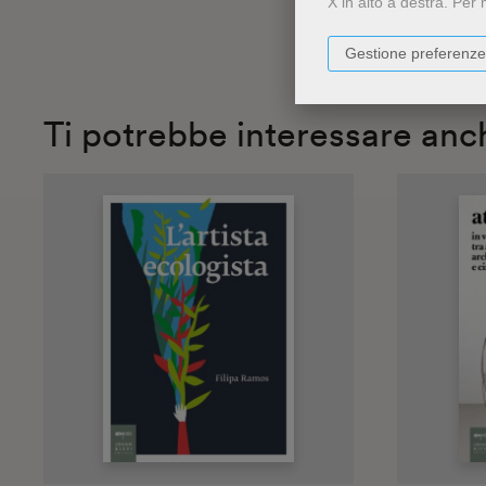
X in alto a destra.
Per 
Gestione preferenze
Ti potrebbe interessare anc