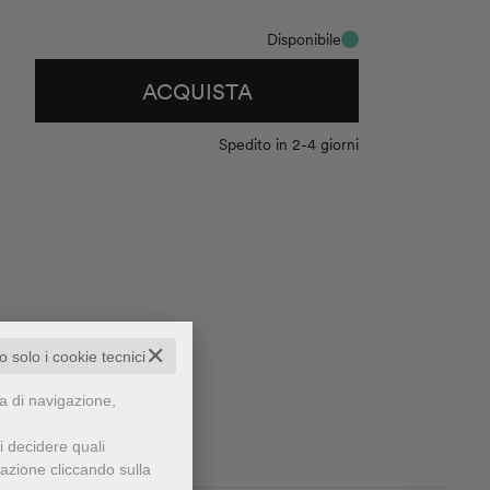
.
Disponibile
a dell’Impressionismo
, questo racconto si
uguin dal suo primo viaggio a Tahiti. Parigi è la
ACQUISTA
lto van Gogh sette anni prima, e Gauguin si
cendo appello a tutto il suo coraggio per
Spedito in 2-4 giorni
 gli riserva. È l’alba di un’epoca che annuncia
.
✕
to solo i cookie tecnici
za di navigazione,
i decidere quali
gazione cliccando sulla