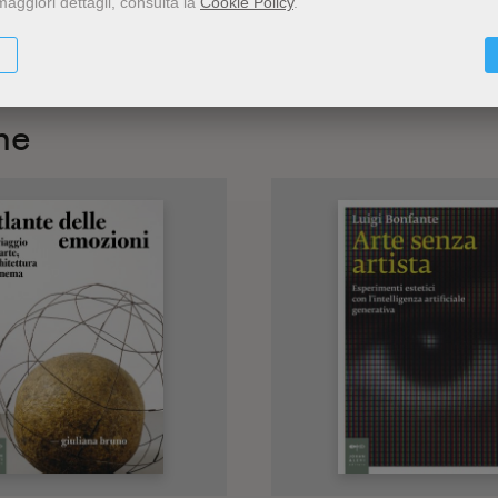
maggiori dettagli, consulta la
Cookie Policy
.
he