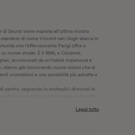
e
di Seurat viene esposta all’ultima mostra
o olandese di nome Vincent van Gogh sbarca in
ortunità che l’effervescente Parigi offre a
 su nuove strade. È il 1886, e Cézanne,
ignac, accomunati da un’indole impetuosa e
e, stanno già rincorrendo nuove visioni che al
nti cromatismi e una sensibilità più astratta e
 partire, seguendo in molteplici direzioni le
 postimpressionisti, pronta a liquidare l’eredità
su tutti loro Van Gogh e Gauguin, a cui l’autore
Leggi tutto
copio un ruolo di primo piano: lettere,
rese vivida materia di narrazione, consentono
nsa parabola esistenziale e artistica, l’amicizia
consegnando ai lettori lo splendore e la furia di