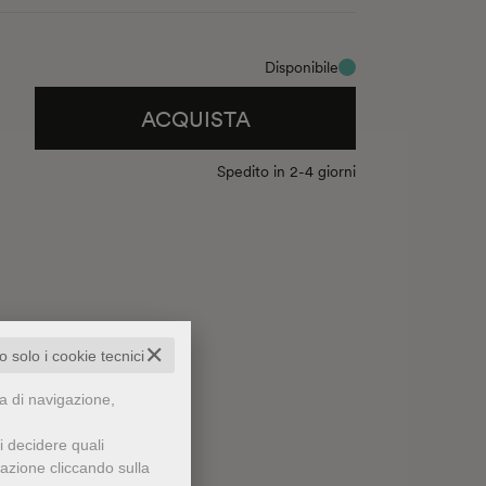
ioni, con un’attenzione particolare a chi, come
 nuovo medium per profilare una nuova estetica
Disponibile
 storia, tecnica e filosofia, un saggio in cui
ACQUISTA
dell’intelligenza artificiale, emerge ancora in
oscere meglio la macchina diventa così un
Spedito in 2-4 giorni
, e quindi noi stessi.
✕
to solo i cookie tecnici
za di navigazione,
i decidere quali
gazione cliccando sulla