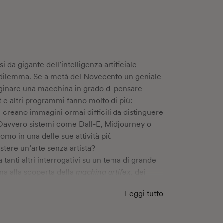
 da gigante dell’intelligenza artificiale
n dilemma. Se a metà del Novecento un geniale
ginare una macchina in grado di pensare
e altri programmi fanno molto di più:
creano immagini ormai difficili da distinguere
a. Davvero sistemi come Dall-E, Midjourney o
uomo in una delle sue attività più
stere un’arte senza artista?
tanti altri interrogativi su un tema di grande
na alla scoperta della
machina artifex
, dei
contraddizioni, delle teorie che guidano la sua
Leggi tutto
po artistico. Partendo da un concetto di arte
amente l’uomo, l’autore osserva da vicino la
tà e divergenze tra umano e non umano, ma anche