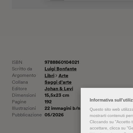
9788860104021
ISBN
Luigi Bonfante
Scritto da
Argomento
Libri
Arte
Saggi d’arte
Collana
Johan & Levi
Editore
15,5x23 cm
Dimensioni
Informativa sull'utili
192
Pagine
22 immagini b/n
Illustrazioni
Questo sito web utilizz
05/2026
Pubblicazione
mostrarti contenuti perso
Cliccando su "Accetto tu
accettare, clicca su "G