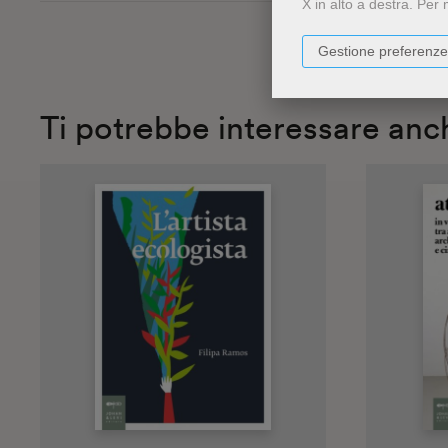
X in alto a destra.
Per 
Gestione preferenze
Ti potrebbe interessare anc