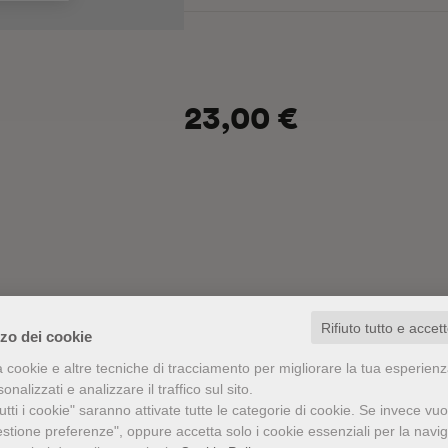
il possibile dialogo tra le due dimens
Pierre Huyghe, ha colto le sfide del
“postumana”.
Arte senza artista
è una riflessione tra
23,00 €
l’arte, osservata attraverso il prisma 
tutta la sua complessa umanità. Con
modo per capire la nostra espressività
Rifiuto tutto e accet
zzo dei cookie
a cookie e altre tecniche di tracciamento per migliorare la tua esperien
nalizzati e analizzare il traffico sul sito.
tti i cookie" saranno attivate tutte le categorie di cookie.
Se invece vuo
estione preferenze", oppure accetta solo i cookie essenziali per la navi