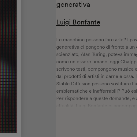
generativa
Luigi Bonfante
Le macchine possono fare arte? I passi
generativa ci pongono di fronte a u
scienziato, Alan Turing, poteva imma
come un essere umano, oggi Chatgpt 
scrivono testi, compongono musica e 
dai prodotti di artisti in carne e oss
Stable Diffusion possono sostituire l’
emblematiche e inafferrabili? Può esi
Per rispondere a queste domande, e a 
attualità, Luigi Bonfante ci accompag
meccanismi, delle potenzialità, delle 
evoluzione e le sue incursioni in cam
come processo che implica necessari
creatività dell’ia, sottolinea affini