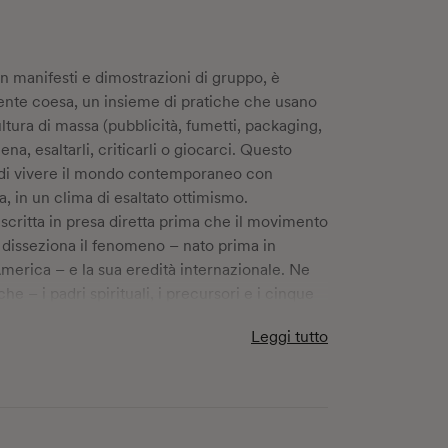
 manifesti e dimostrazioni di gruppo, è
nte coesa, un insieme di pratiche che usano
ltura di massa (pubblicità, fumetti, packaging,
ena, esaltarli, criticarli o giocarci. Questo
o di vivere il mondo contemporaneo con
a, in un clima di esaltato ottimismo.
, scritta in presa diretta prima che il movimento
 disseziona il fenomeno – nato prima in
merica – e la sua eredità internazionale. Ne
e – i padri spirituali, i precursori e i cinque
sciuti, ma anche gli artisti che li avevano
Leggi tutto
i e contesto sociale senza lo sguardo
Lippard offre una delle prime analisi
e di massa entri a costituire il linguaggio