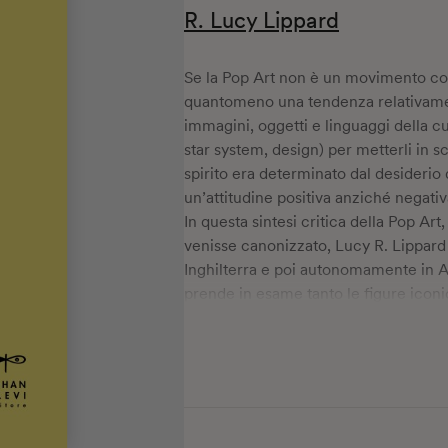
R. Lucy Lippard
Se la Pop Art non è un movimento con
quantomeno una tendenza relativame
immagini, oggetti e linguaggi della cu
star system, design) per metterli in sc
spirito era determinato dal desideri
un’attitudine positiva anziché negativ
In questa sintesi critica della Pop Art
venisse canonizzato, Lucy R. Lippard
Inghilterra e poi autonomamente in A
prende in esame tanto le figure iconich
“irriducibili” – quanto nomi meno cono
preceduti: gli espressionisti astratti.
Nel registrare energie, contraddizion
retrospettivo dei manuali successivi, 
sistematiche di come la cultura visual
stesso dell’arte contemporanea.