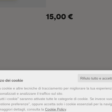
15,00 €
Rifiuto tutto e accet
zzo dei cookie
a cookie e altre tecniche di tracciamento per migliorare la tua esperien
nalizzati e analizzare il traffico sul sito.
tti i cookie" saranno attivate tutte le categorie di cookie.
Se invece vuo
estione preferenze", oppure accetta solo i cookie essenziali per la navi
maggiori dettagli, consulta la
Cookie Policy
.