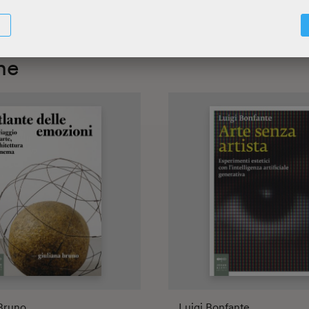
he
 Bruno
Luigi Bonfante