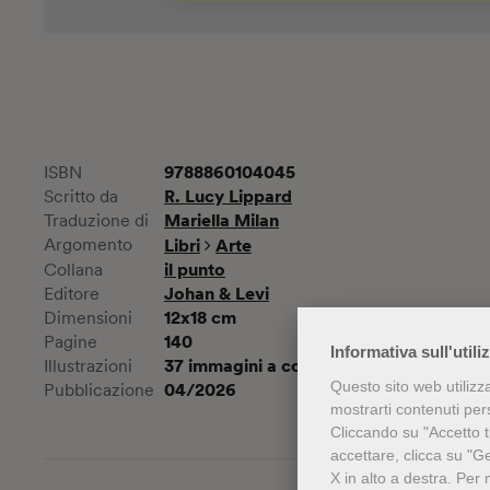
9788860104045
ISBN
R. Lucy Lippard
Scritto da
Mariella Milan
Traduzione di
Argomento
Libri
Arte
il punto
Collana
Johan & Levi
Editore
12x18 cm
Dimensioni
140
Pagine
Informativa sull'utili
37 immagini a colori
Illustrazioni
04/2026
Questo sito web utilizz
Pubblicazione
mostrarti contenuti perso
Cliccando su "Accetto tu
accettare, clicca su "G
X in alto a destra.
Per 