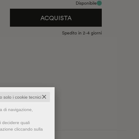
Disponibile
ACQUISTA
Spedito in 2-4 giorni
✕
to solo i cookie tecnici
za di navigazione,
i decidere quali
gazione cliccando sulla